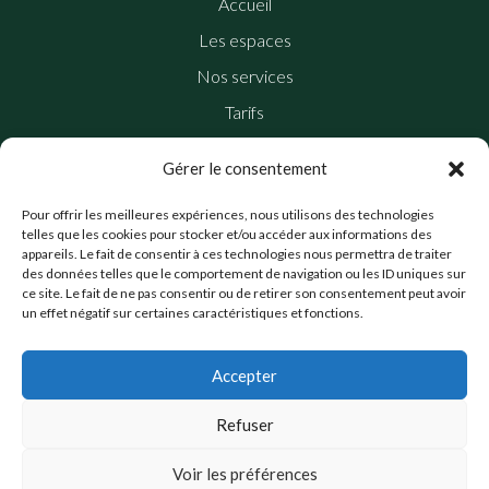
Accueil
Les espaces
Nos services
Tarifs
Blog
Gérer le consentement
Nous contacter
Pour offrir les meilleures expériences, nous utilisons des technologies
telles que les cookies pour stocker et/ou accéder aux informations des
INFORMATIONS LÉGALES
appareils. Le fait de consentir à ces technologies nous permettra de traiter
des données telles que le comportement de navigation ou les ID uniques sur
Mentions légales
ce site. Le fait de ne pas consentir ou de retirer son consentement peut avoir
un effet négatif sur certaines caractéristiques et fonctions.
Politique de confidentialité
Politique de cookie
Accepter
Accessibilité
Refuser
CGV
Voir les préférences